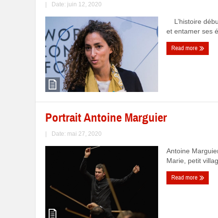
|
Date: juin 12, 2020
L’histoire débute
et entamer ses ét
Read more
Portrait Antoine Marguier
|
Date: mai 27, 2020
Antoine Marguier
Marie, petit vil
Read more