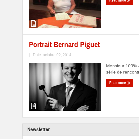
Read more
Portrait Bernard Piguet
|
Date: octobre 02, 2014
Monsieur 100% Je
série de rencontr
Read more
Newsletter