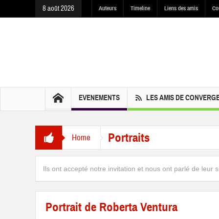
8 août 2026
Auteurs
Timeline
Liens des amis
Co
EVENEMENTS
LES AMIS DE CONVERG
Portraits
Home
Ils ont accepté notre invitation et nous ont parlé de leur
Portrait de Roberta Ventura