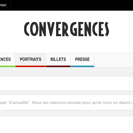
ntact
ENCES
PORTRAITS
BILLETS
PRESSE
 sujet “d’actualité”. Nous les retenons ensuite pour qu’ils nous en disent