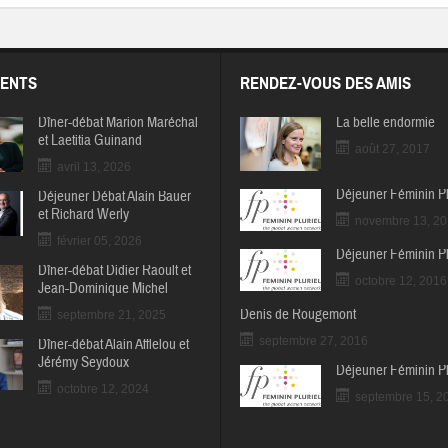
ENTS
RENDEZ-VOUS DES AMIS
Dîner-débat Marion Maréchal
La belle endormie
et Laetitia Guinand
août 27, 2017
avril 13, 2026
Déjeuner Féminin Pl
Déjeuner Débat Alain Bauer
et Richard Werly
novembre 13, 2
février 05, 2026
Déjeuner Féminin Pl
Dîner-débat Didier Raoult et
octobre 12, 2016
Jean-Dominique Michel
Denis de Rougemont
septembre 21, 2025
septembre 27, 2016
Dîner-débat Alain Afflelou et
Jérémy Seydoux
Déjeuner Féminin Pl
octobre 12, 2024
septembre 15, 2