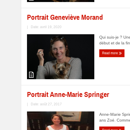
Portrait Geneviève Morand
|
Date: avril 19, 2020
Qui suis-je ? U
début et de la fi
Read more
Portrait Anne-Marie Springer
|
Date: août 27, 2017
Anne-Marie Spring
ans Zoé. Comment