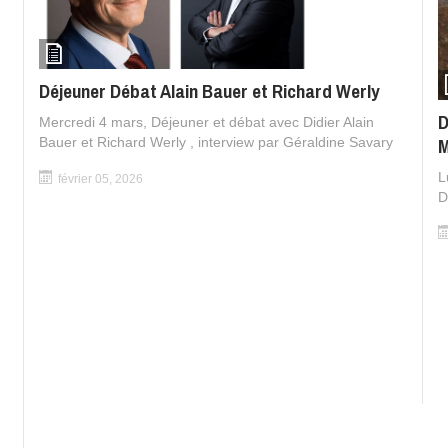
Déjeuner Débat Alain Bauer et Richard Werly
D
Mercredi 4 mars, Déjeuner et débat avec Didier Alain
M
Bauer et Richard Werly , interview par Géraldine Savary
L
février 05, 2026
D