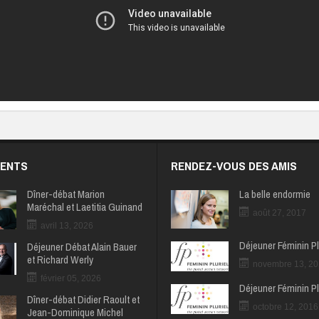
MENTS
RENDEZ-VOUS DES AMIS
Dîner-débat Marion
La belle endormie
Maréchal et Laetitia Guinand
août 27, 2017
avril 13, 2026
Déjeuner Féminin Pl
Déjeuner Débat Alain Bauer
et Richard Werly
novembre 13, 2
février 05, 2026
Déjeuner Féminin Pl
Dîner-débat Didier Raoult et
octobre 12, 2016
Jean-Dominique Michel