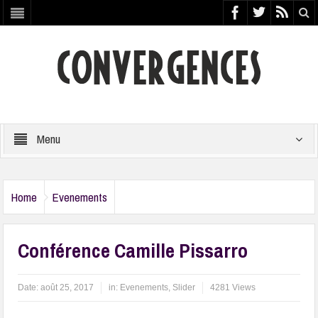
Menu
Home
Evenements
Conférence Camille Pissarro
Date:
août 25, 2017
in:
Evenements
,
Slider
4281 Views