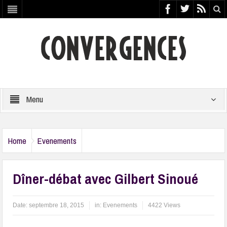
Menu
Home
Evenements
Dîner-débat avec Gilbert Sinoué
Date:
septembre 18, 2015
in:
Evenements
4422 Views