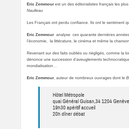
Eric
Zemmour
est un des éditorialistes français les plu
Naulleau
Les Français ont perdu confiance. Ils ont le sentiment qu
Eric Zemmour
analyse ces quarante dernières années qui,
l’économie, la littérature, le cinéma et même la chanso
Revenant sur des faits oubliés ou négligés, comme la l
dénonce une succession d’aveuglements technocratiques, 
mondialisation…
Eric Zemmour
, auteur de nombreux ouvrages dont le
B
Hôtel Métropole
quai Général Guisan,34 1204 Genèv
19h30 apéritif accueil
20h dîner débat