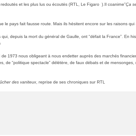
s redoutés et les plus lus ou écoutés (RTL, Le Figaro ).Il coanime”
Ça se
e le pays fait fausse route. Mais ils hésitent encore sur les raisons qu
 depuis la mort du général de Gaulle, ont “défait la France”. En histori
n
oi de 1973 nous obligeant à nous endetter auprès des marchés financie
de “politique spectacle” délétère, de faux débats et de mensonges, no
ûcher des vaniteux
, reprise de ses chroniques sur RTL
e