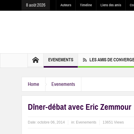
8 août 2026
Auteurs
Timeline
Liens des amis
Co
EVENEMENTS
LES AMIS DE CONVERG
Home
Evenements
Dîner-débat avec Eric Zemmour
Date:
octobre 06, 2014
in:
Evenements
13651 Views