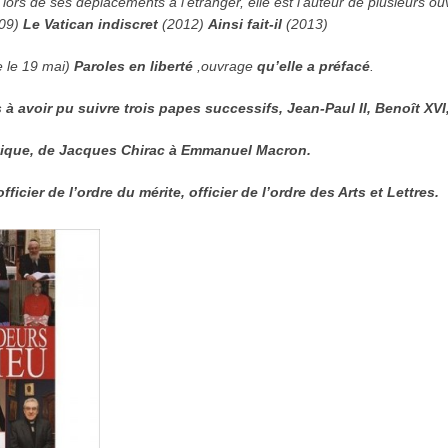
rs de ses déplacements à l’étranger, elle est l’auteur de plusieurs ouv
09)
Le Vatican indiscret
(2012)
Ainsi fait-il
(2013)
ie le 19 mai)
Paroles en liberté
,ouvrage
qu’elle a préfacé
.
à avoir pu suivre trois papes successifs, Jean-Paul II, Benoît XVI
tique, de Jacques Chirac à Emmanuel Macron.
ficier de l’ordre du mérite, officier de l’ordre des Arts et Lettres.