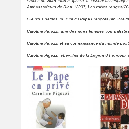
Proche de
Jean-Paul II
qu’elle a souvent accompagné lo
Ambassadeurs de Dieu
(2007)
Les robes rouges
(20
Elle nous parlera du livre du
Pape François
(en librair
Caroline Pigozzi
,
une des rares femmes journalistes 
Caroline Pigozzi et sa connaissance du monde poli
Caroline Pigozzi
,
chevalier de la Légion d’honneur, of