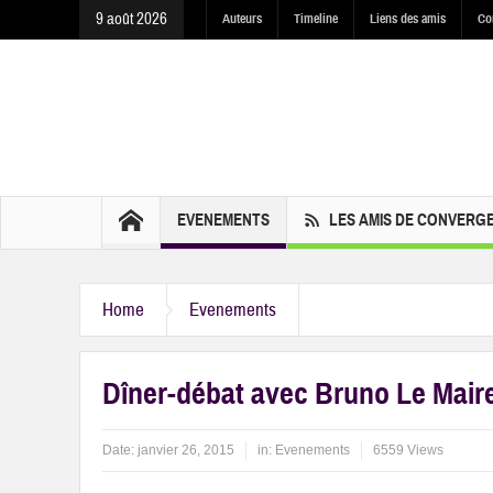
9 août 2026
Auteurs
Timeline
Liens des amis
Co
EVENEMENTS
LES AMIS DE CONVERG
Home
Evenements
Dîner-débat avec Bruno Le Mair
Date:
janvier 26, 2015
in:
Evenements
6559 Views