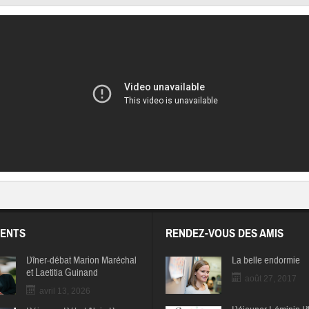
ENTS
RENDEZ-VOUS DES AMIS
Dîner-débat Marion Maréchal
La belle endormie
et Laetitia Guinand
août 27, 2017
avril 13, 2026