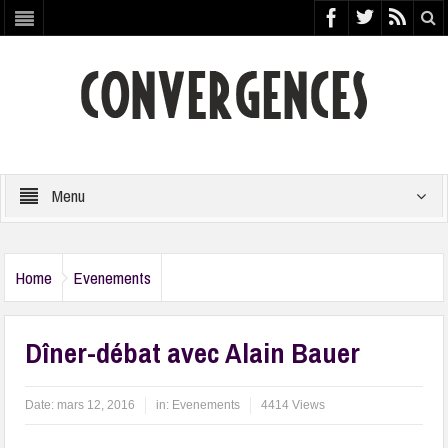
Menu
Home
Evenements
Dîner-débat avec Alain Bauer
Date:
mars 12, 2016
in:
Evenements
4414 Views