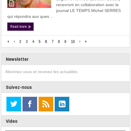
recevront en collaboration avec le
journal LE TEMPS Michel SERRES
qui répondra aux ques ...
Read more
«
‹
2
3
4
5
6
7
8
9
10
›
»
Newsletter
Abonnez-vous et recevez les actualités
Suivez-nous
Video